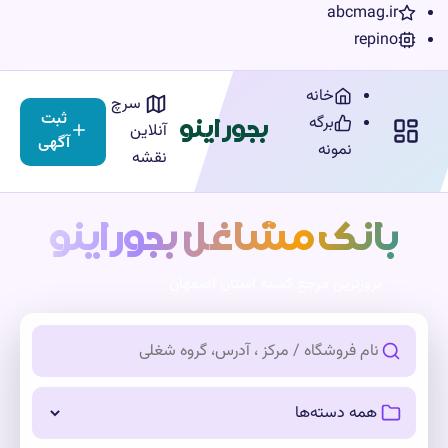
abcmag.ir
repino
خانه
سرچ
ثبت
بجوراینو
برگه
آنلاین
آگهی
نمونه
نقشه
بانک مشاغل بجوراینو
بروزترین مرجع کسبه استان اصفهان
جستجو
دسته بندی